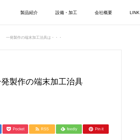
製品紹介
設備・加工
会社概要
LINK
1日 一発製作の端末加工治具は・・・
 一発製作の端末加工治具
Pocket
RSS
feedly
Pin it