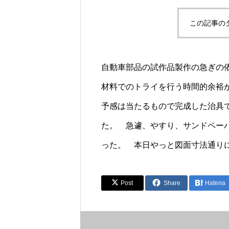
この記事の
自動車部品の試作品製作の急ぎの
材料でのトライを行う時間的余裕
予感は当たるもので完成した治具
た。 急遽、やすり、サンドペー
った。 本日やっと図面寸法通り
Post
Share
Hatena