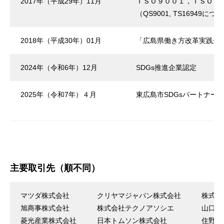
2017年（平成29年）11月
ＩＳＯ９００１，ＩＳＯ１
（QS9001, TS1694
2018年（平成30年）01月
「広島県働き方改革実践企
2024年（令和6年）12月
SDGs推進企業認定
2025年（令和7年）４月
東広島市SDGsパートナー
主要取引先（順不同）
マツダ株式会社
クリヤマジャパン株式会社
株式会
旭商事株式会社
株式会社テクノアソシエ
山口工
菱光産業株式会社
日本トムソン株式会社
住野工