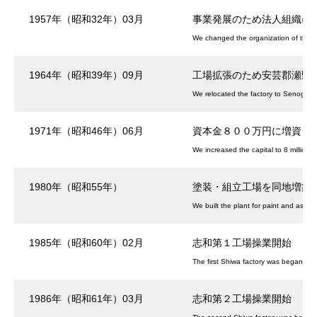
1957年（昭和32年）03月
事業発展のため法人組織に
We changed the organization of the 
1964年（昭和39年）09月
工場拡張のため安芸郡瀬野
We relocated the factory to Senogawa
1971年（昭和46年）06月
資本金８００万円に増資
We increased the capital to 8 million y
1980年（昭和55年）
塗装・組立工場を同地増築
We built the plant for paint and asse
1985年（昭和60年）02月
志和第１工場操業開始
The first Shiwa factory was began to
1986年（昭和61年）03月
志和第２工場操業開始