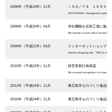
2006年（平成18年）11月
ＩＳＯ／ＴＳ １６９４９
ISO/TS16949 management system cer
2008年（平成20年）04月
本社機能を志和工場に集約
We transfer a head office function to 
2009年（平成21年）03月
インターネットショップ『RA
Internet shopping site 『RAC-S UP』
2010年（平成22年）11月
経営革新計画承認
We received recognition of a managem
2012年（平成24年）11月
東広島市ものづくり逸品認
2016年（平成24年）11月
東広島市ものづくり逸品認