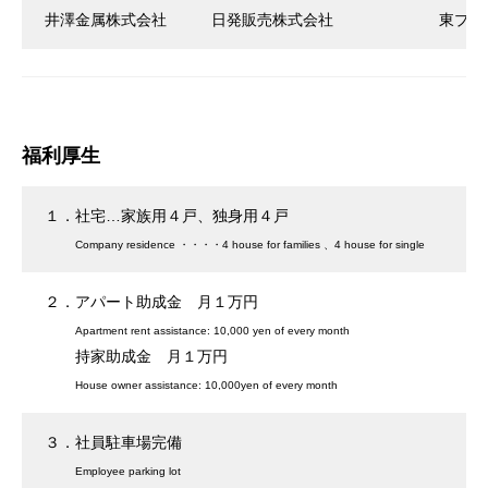
井澤金属株式会社
日発販売株式会社
東プレ
福利厚生
１．社宅…家族用４戸、独身用４戸
Company residence ・・・・4 house for families 、4 house for single
２．アパート助成金 月１万円
Apartment rent assistance: 10,000 yen of every month
持家助成金 月１万円
House owner assistance: 10,000yen of every month
３．社員駐車場完備
Employee parking lot