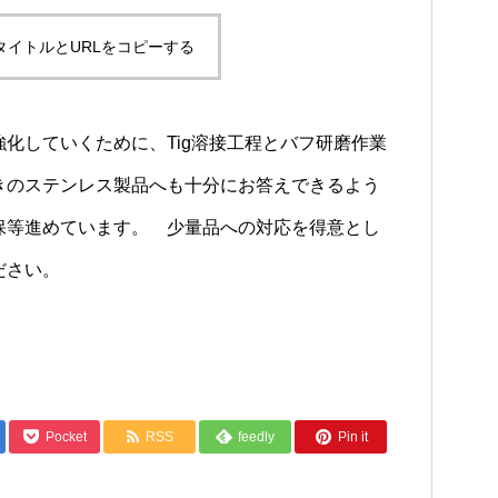
タイトルとURLをコピーする
化していくために、Tig溶接工程とバフ研磨作業
のステンレス製品へも十分にお答えできるよう
保等進めています。 少量品への対応を得意とし
ださい。
Pocket
RSS
feedly
Pin it