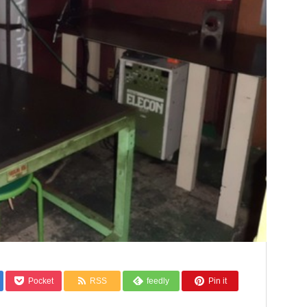
Pocket
RSS
feedly
Pin it