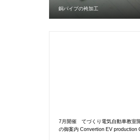
銅パイプの袴加工
7月開催 てづくり電気自動車教室
の御案内 Convertion EV production Clas
s will open in July