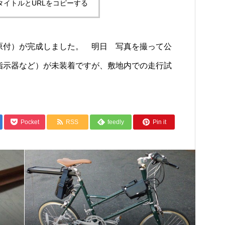
タイトルとURLをコピーする
原付）が完成しました。 明日 写真を撮って公
示器など）が未装着ですが、敷地内での走行試
Pocket
RSS
feedly
Pin it